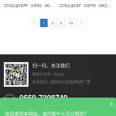
CCS认证CEPF（CEPJ）/SC乙丙橡胶绝缘低烟无卤聚烯烃护套环保船用电力电缆
CCS认证CEF（CEFR）/SA乙丙橡胶绝缘氯丁护套船用电力电缆
1
2
3
1/3
<<
>>
扫一扫，关注我们
微信公众号：tkgfgs
技术支持：
船级社认证船用电缆厂家
0550-7308740
×
24小时客户客服热线
欢迎来到本网站，请问有什么可以帮您？