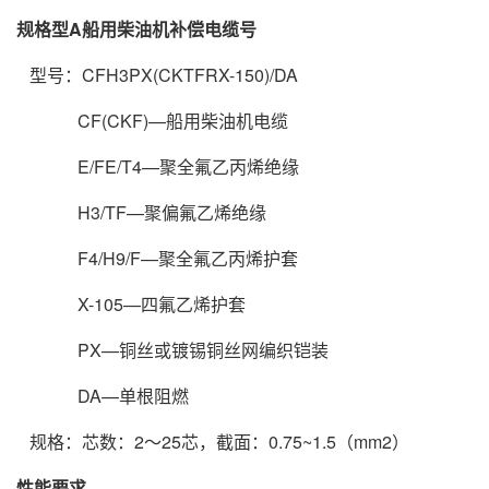
规格型
A船用柴油机补偿电缆
号
型号：CFH3PX(CKTFRX-150)/DA
CF(CKF)—船用柴油机电缆
E/FE/T4—聚全氟乙丙烯绝缘
H3/TF—聚偏氟乙烯绝缘
F4/H9/F—聚全氟乙丙烯护套
X-105—四氟乙烯护套
PX—铜丝或镀锡铜丝网编织铠装
DA—单根阻燃
规格：芯数：2～25芯，截面：0.75~1.5（mm2）
性能要求