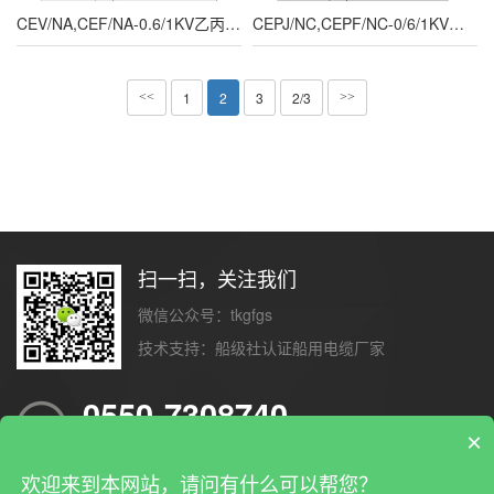
CEV/NA,CEF/NA-0.6/1KV乙丙橡胶绝缘船用电力电缆
CEPJ/NC,CEPF/NC-0/6/1KV船用电力电缆,乙丙橡套绝缘低烟无卤耐火电力电缆
1
2
3
2/3
<<
>>
扫一扫，关注我们
微信公众号：tkgfgs
技术支持：
船级社认证船用电缆厂家
0550-7308740
×
24小时客户客服热线
欢迎来到本网站，请问有什么可以帮您？